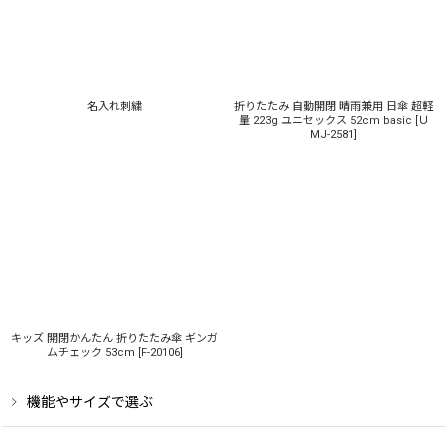
名入れ刺繍
折りたたみ 自動開閉 晴雨兼用 日傘 超軽
量 223g ユニセックス 52cm basic
[
Ｕ
MJ-2581
]
キッズ 開閉かんたん 折りたたみ傘 ギンガ
ムチェック 53cm
[
F-20106
]
機能やサイズで選ぶ