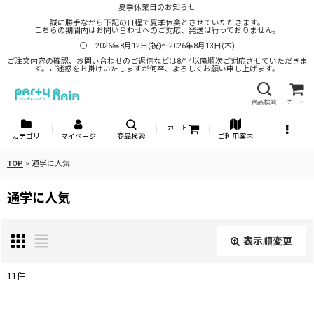
夏季休業日のお知らせ
誠に勝手ながら下記の日程で夏季休業とさせていただきます。
こちらの期間内はお問い合わせへのご対応、発送は行っておりません。
〇 2026年8月12日(祝)～2026年8月13日(木)
ご注文内容の確認、お問い合わせのご返信などは8/14以降順次ご対応させていただきま
す。ご迷惑をお掛けいたしますが何卒、よろしくお願い申し上げます。
商品検索
カート
カート
カテゴリ
マイページ
商品検索
ご利用案内
TOP
>
通学に人気
通学に人気
表示順変更
閉じる
11
件
表示数
: