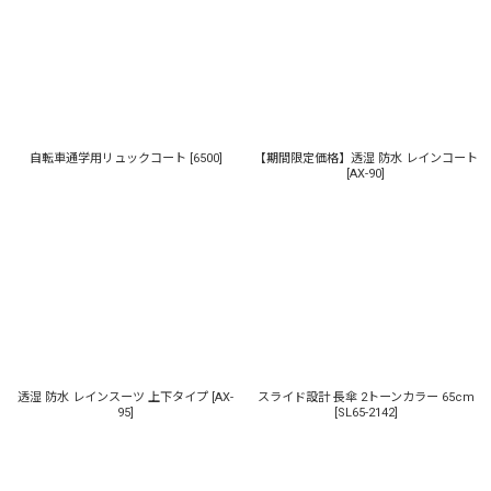
並び順
:
絞り込む
自転車通学用リュックコート
[
6500
]
【期間限定価格】透湿 防水 レインコート
[
AX-90
]
透湿 防水 レインスーツ 上下タイプ
[
AX-
スライド設計 長傘 2トーンカラー 65cm
95
]
[
SL65-2142
]