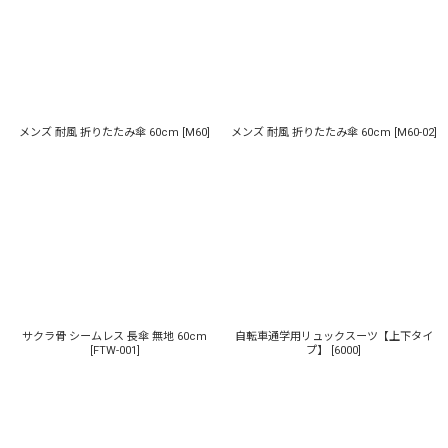
メンズ 耐風 折りたたみ傘 60cm
[
M60
]
メンズ 耐風 折りたたみ傘 60cm
[
M60-02
]
サクラ骨 シームレス 長傘 無地 60cm
自転車通学用リュックスーツ【上下タイ
[
FTW-001
]
プ】
[
6000
]