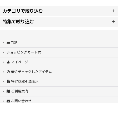
カテゴリで絞り込む
特集で絞り込む
雨傘
自動開閉
雨晴兼用/晴雨兼用
TOP
シームレス桜骨
キッズ
ショッピングカート
マイページ
耐風設計
レインウェア
最近チェックしたアイテム
スライド傘
オプション
特定商取引法表示
耐久撥水
ご利用案内
日本製の日傘「仁心」
お問い合わせ
55〜53cm
特別企画
PartyRain店舗HP