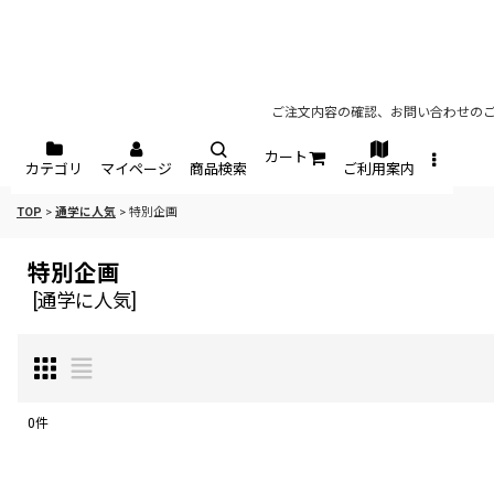
ご注文内容の確認、お問い合わせのご
カート
カテゴリ
マイページ
商品検索
ご利用案内
TOP
>
通学に人気
>
特別企画
特別企画
[
通学に人気
]
0
件
表示数
: