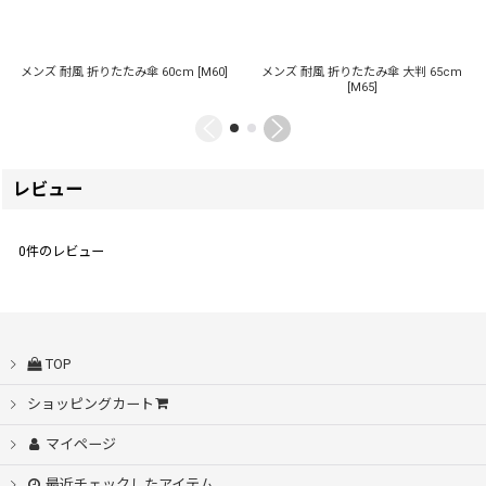
メンズ 耐風 折りたたみ傘 60cm
[
M60
]
メンズ 耐風 折りたたみ傘 大判 65cm
[
M65
]
レビュー
0
件のレビュー
TOP
ショッピングカート
マイページ
最近チェックしたアイテム