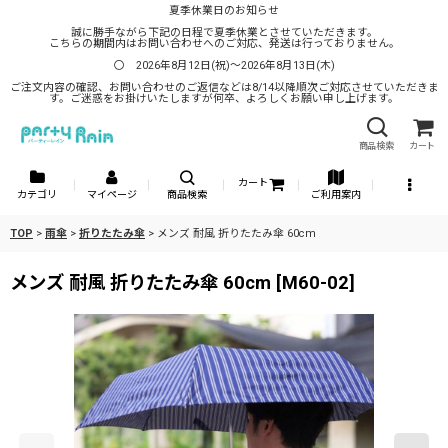
夏季休業日のお知らせ
誠に勝手ながら下記の日程で夏季休業とさせていただきます。
こちらの期間内はお問い合わせへのご対応、発送は行っておりません。
〇 2026年8月12日(祝)～2026年8月13日(木)
ご注文内容の確認、お問い合わせのご返信などは8/14以降順次ご対応させていただきま
す。ご迷惑をお掛けいたしますが何卒、よろしくお願い申し上げます。
商品検索
カート
カート
カテゴリ
マイページ
商品検索
ご利用案内
TOP
>
雨傘
>
折りたたみ傘
>
メンズ 耐風 折りたたみ傘 60cm
メンズ 耐風 折りたたみ傘 60cm
[
M60-02
]