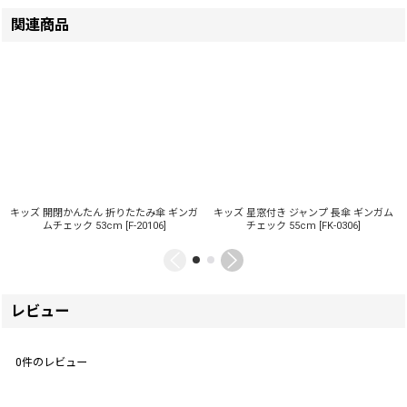
関連商品
キッズ 開閉かんたん 折りたたみ傘 ギンガ
キッズ 星窓付き ジャンプ 長傘 ギンガム
ムチェック 53cm
[
F-20106
]
チェック 55cm
[
FK-0306
]
レビュー
0
件のレビュー