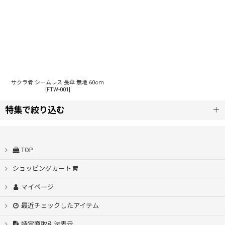
並び順
:
絞り込む
サクラ骨 シームレス 長傘 無地 60cm
[
FTW-001
]
特集で絞り込む
自動開閉
TOP
シームレス桜骨
ショッピングカート
マイページ
耐風設計
最近チェックしたアイテム
スライド傘
特定商取引法表示