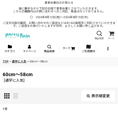
夏季休業日のお知らせ
誠に勝手ながら下記の日程で夏季休業とさせていただきます。
こちらの期間内はお問い合わせへのご対応、発送は行っておりません。
〇 2026年8月12日(祝)～2026年8月13日(木)
ご注文内容の確認、お問い合わせのご返信などは8/14以降順次ご対応させていただきま
す。ご迷惑をお掛けいたしますが何卒、よろしくお願い申し上げます。
商品検索
カート
カート
カテゴリ
マイページ
商品検索
ご利用案内
TOP
>
通学に人気
>
60cm〜58cm
60cm〜58cm
[
通学に人気
]
表示順変更
閉じる
1
件
表示数
: