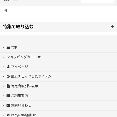
閉じる
0
件
表示数
:
特集で絞り込む
並び順
:
自動開閉
TOP
絞り込む
シームレス桜骨
ショッピングカート
マイページ
耐風設計
最近チェックしたアイテム
スライド傘
特定商取引法表示
耐久撥水
ご利用案内
お問い合わせ
55〜53cm
PartyRain店舗HP