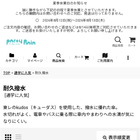
夏季休業日のお知らせ
誠に勝手ながら下記の日程で夏季休業とさせていただきます。
こちらの期間内はお問い合わせへのご対応、発送は行っておりません。
〇 2026年8月12日(祝)～2026年8月13日(木)
ご注文内容の確認、お問い合わせのご返信などは8/14以降順次ご対応させていただきま
す。ご迷惑をお掛けいたしますが何卒、よろしくお願い申し上げます。
商品検索
カート
カート
カテゴリ
マイページ
商品検索
ご利用案内
TOP
>
通学に人気
>
耐久撥水
耐久撥水
[
通学に人気
]
東レのkudos（キューダス）を使用した、撥水に優れた傘。
水切れがよく、電車やバスに乗る際に車内やまわりへの水滴が気に
なりにくい。
表示順変更