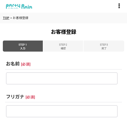
TOP
>
お客様登録
お客様登録
STEP 1
STEP 2
STEP 3
入力
確認
完了
お名前
[
必須
]
フリガナ
[
必須
]