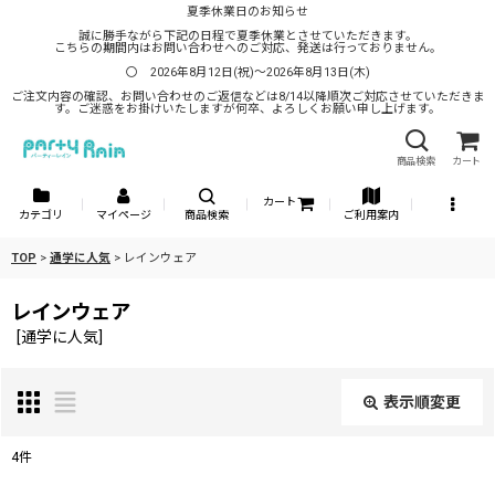
夏季休業日のお知らせ
誠に勝手ながら下記の日程で夏季休業とさせていただきます。
こちらの期間内はお問い合わせへのご対応、発送は行っておりません。
〇 2026年8月12日(祝)～2026年8月13日(木)
ご注文内容の確認、お問い合わせのご返信などは8/14以降順次ご対応させていただきま
す。ご迷惑をお掛けいたしますが何卒、よろしくお願い申し上げます。
商品検索
カート
カート
カテゴリ
マイページ
商品検索
ご利用案内
TOP
>
通学に人気
>
レインウェア
レインウェア
[
通学に人気
]
表示順変更
閉じる
4
件
表示数
: