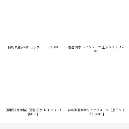
並び順
:
絞り込む
自転車通学用リュックコート
[
6500
]
透湿 防水 レインスーツ 上下タイプ
[
AX-
95
]
【期間限定価格】透湿 防水 レインコート
自転車通学用リュックスーツ【上下タイ
[
AX-90
]
プ】
[
6000
]