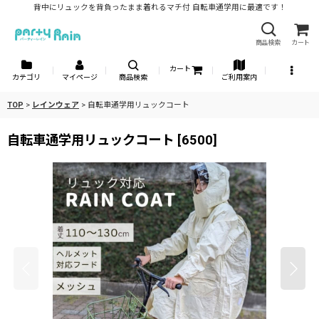
背中にリュックを背負ったまま着れるマチ付 自転車通学用に最適です！
商品検索
カート
カート
カテゴリ
マイページ
商品検索
ご利用案内
TOP
>
レインウェア
>
自転車通学用リュックコート
自転車通学用リュックコート
[
6500
]