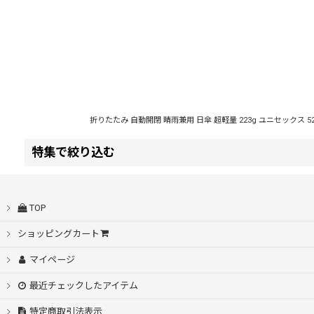
表示数
:
並び順
:
折りたたみ 自動開閉 晴雨兼用 日傘 超軽量 223g ユニセックス 52c
特集で絞り込む
自動開閉
TOP
シームレス桜骨
ショッピングカート
マイページ
耐風設計
最近チェックしたアイテム
スライド傘
特定商取引法表示