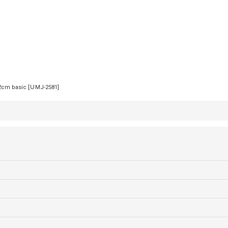
絞り込む
m basic
[
ＵMJ-2581
]