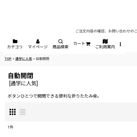
ご注文内容の確認、お問い合わせのご
カート
カテゴリ
マイページ
商品検索
ご利用案内
TOP
>
通学に人気
>
自動開閉
自動開閉
[
通学に人気
]
ボタンひとつで開閉できる便利な折りたたみ傘。
1
件