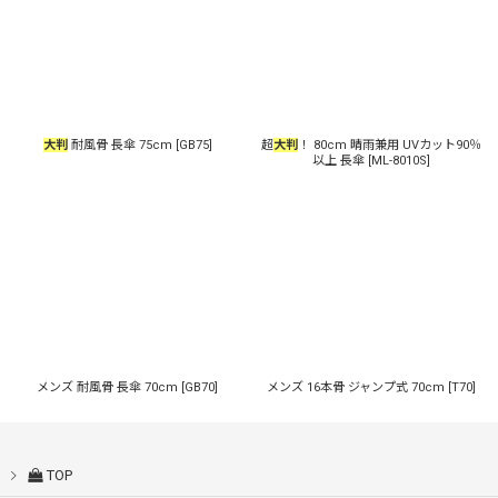
大判
耐風骨 長傘 75cm
[
GB75
]
超
大判
！ 80cm 晴雨兼用 UVカット90％
以上 長傘
[
ML-8010S
]
メンズ 耐風骨 長傘 70cm
[
GB70
]
メンズ 16本骨 ジャンプ式 70cm
[
T70
]
TOP