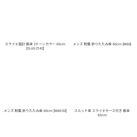
表示数
:
並び順
:
スライド設計 長傘 2トーンカラー 65cm
メンズ 耐風 折りたたみ傘 60cm
[
M60
]
絞り込む
[
SL65-2142
]
メンズ 耐風 折りたたみ傘 60cm
[
M60-02
]
スルット傘 スライドケース付き 長傘
65cm