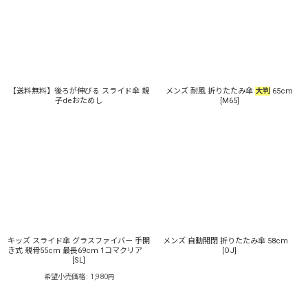
【送料無料】後ろが伸びる スライド傘 親
メンズ 耐風 折りたたみ傘
大判
65cm
子deおためし
[
M65
]
キッズ スライド傘 グラスファイバー 手開
メンズ 自動開閉 折りたたみ傘 58cm
き式 親骨55cm 最長69cm 1コマクリア
[
OJ
]
[
SL
]
希望小売価格
:
1,980
円