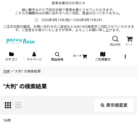
夏季休業日のお知らせ
誠に勝手ながら下記の日程で夏季休業とさせていただきます。
こちらの期間内はお問い合わせへのご対応、発送は行っておりません。
〇 2026年8月12日(祝)～2026年8月13日(木)
ご注文内容の確認、お問い合わせのご返信などは8/14以降順次ご対応させていただきま
す。ご迷惑をお掛けいたしますが何卒、よろしくお願い申し上げます。
商品検索
カート
カート
カテゴリ
マイページ
商品検索
ご利用案内
TOP
>
"大判"
の
検索結果
"大判"
の
検索結果
表示順変更
閉じる
16
件
商品検索
: