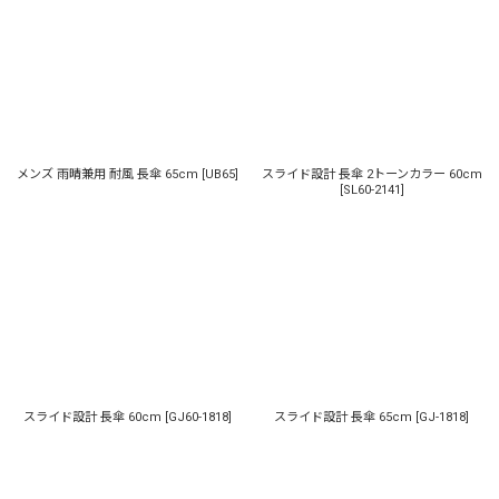
メンズ 雨晴兼用 耐風 長傘 65cm
[
UB65
]
スライド設計 長傘 2トーンカラー 60cm
[
SL60-2141
]
スライド設計 長傘 60cm
[
GJ60-1818
]
スライド設計 長傘 65cm
[
GJ-1818
]