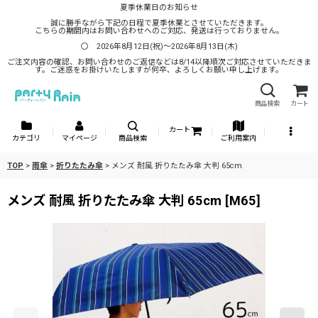
夏季休業日のお知らせ
誠に勝手ながら下記の日程で夏季休業とさせていただきます。
こちらの期間内はお問い合わせへのご対応、発送は行っておりません。
〇 2026年8月12日(祝)～2026年8月13日(木)
ご注文内容の確認、お問い合わせのご返信などは8/14以降順次ご対応させていただきま
す。ご迷惑をお掛けいたしますが何卒、よろしくお願い申し上げます。
商品検索
カート
カート
カテゴリ
マイページ
商品検索
ご利用案内
TOP
>
雨傘
>
折りたたみ傘
>
メンズ 耐風 折りたたみ傘 大判 65cm
メンズ 耐風 折りたたみ傘 大判 65cm
[
M65
]