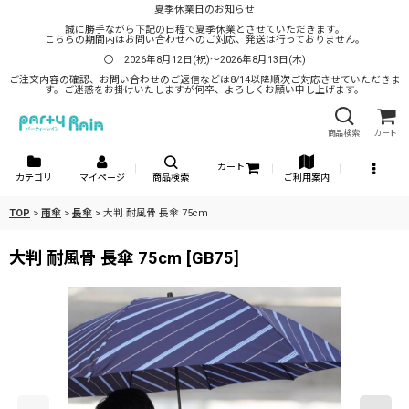
夏季休業日のお知らせ
誠に勝手ながら下記の日程で夏季休業とさせていただきます。
こちらの期間内はお問い合わせへのご対応、発送は行っておりません。
〇 2026年8月12日(祝)～2026年8月13日(木)
ご注文内容の確認、お問い合わせのご返信などは8/14以降順次ご対応させていただきま
す。ご迷惑をお掛けいたしますが何卒、よろしくお願い申し上げます。
商品検索
カート
カート
カテゴリ
マイページ
商品検索
ご利用案内
TOP
>
雨傘
>
長傘
>
大判 耐風骨 長傘 75cm
大判 耐風骨 長傘 75cm
[
GB75
]