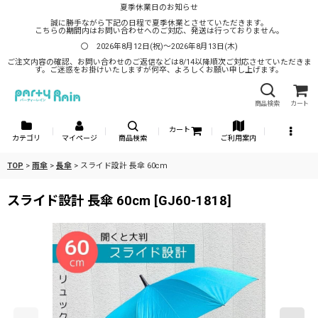
夏季休業日のお知らせ
誠に勝手ながら下記の日程で夏季休業とさせていただきます。
こちらの期間内はお問い合わせへのご対応、発送は行っておりません。
〇 2026年8月12日(祝)～2026年8月13日(木)
ご注文内容の確認、お問い合わせのご返信などは8/14以降順次ご対応させていただきま
す。ご迷惑をお掛けいたしますが何卒、よろしくお願い申し上げます。
商品検索
カート
カート
カテゴリ
マイページ
商品検索
ご利用案内
TOP
>
雨傘
>
長傘
>
スライド設計 長傘 60cm
スライド設計 長傘 60cm
[
GJ60-1818
]