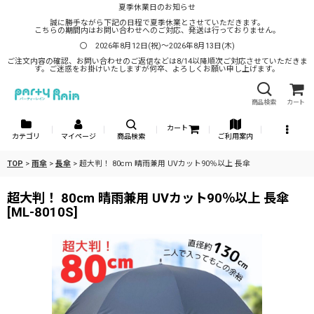
夏季休業日のお知らせ
誠に勝手ながら下記の日程で夏季休業とさせていただきます。
こちらの期間内はお問い合わせへのご対応、発送は行っておりません。
〇 2026年8月12日(祝)～2026年8月13日(木)
ご注文内容の確認、お問い合わせのご返信などは8/14以降順次ご対応させていただきま
す。ご迷惑をお掛けいたしますが何卒、よろしくお願い申し上げます。
商品検索
カート
カート
カテゴリ
マイページ
商品検索
ご利用案内
TOP
>
雨傘
>
長傘
>
超大判！ 80cm 晴雨兼用 UVカット90％以上 長傘
超大判！ 80cm 晴雨兼用 UVカット90％以上 長傘
[
ML-8010S
]