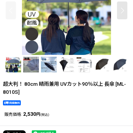
超大判！ 80cm 晴雨兼用 UVカット90％以上 長傘
[
ML-
8010S
]
2,530
販売価格
:
円
(税込)