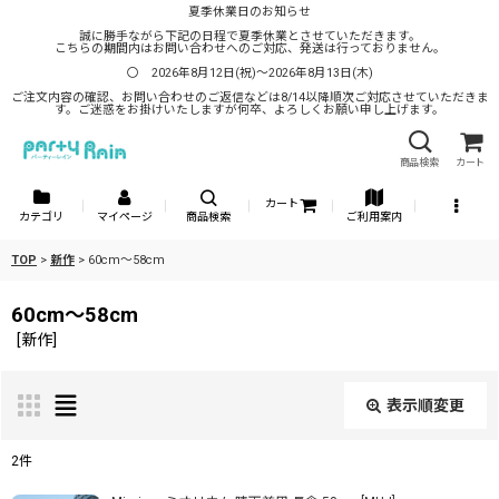
夏季休業日のお知らせ
誠に勝手ながら下記の日程で夏季休業とさせていただきます。
こちらの期間内はお問い合わせへのご対応、発送は行っておりません。
〇 2026年8月12日(祝)～2026年8月13日(木)
ご注文内容の確認、お問い合わせのご返信などは8/14以降順次ご対応させていただきま
す。ご迷惑をお掛けいたしますが何卒、よろしくお願い申し上げます。
商品検索
カート
カート
カテゴリ
マイページ
商品検索
ご利用案内
TOP
>
新作
>
60cm〜58cm
60cm〜58cm
[
新作
]
表示順変更
閉じる
2
件
表示数
: