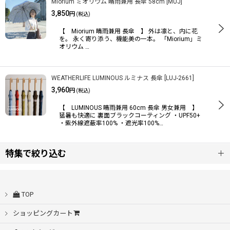
Miorium ミオリウム 晴雨兼用 長傘 58cm
[
MUJ
]
3,850
円
(税込)
【 Miorium 晴雨兼用 長傘 】 外は凛と、内に花
並び順
:
を。 永く寄り添う、機能美の一本。 「Miorium」ミ
オリウム …
絞り込む
WEATHERLIFE LUMINOUS ルミナス 長傘
[
LUJ-2661
]
3,960
円
(税込)
【 LUMINOUS 晴雨兼用 60cm 長傘 男女兼用 】
猛暑も快適に 裏面ブラックコーティング ・UPF50+
・紫外線遮蔽率100% ・遮光率100%…
特集で絞り込む
自動開閉
TOP
シームレス桜骨
ショッピングカート