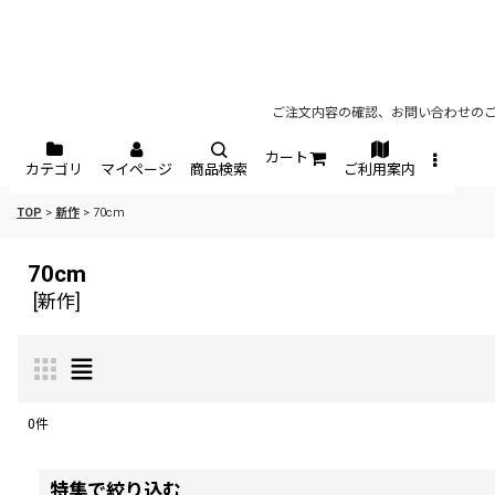
ご注文内容の確認、お問い合わせのご
カート
カテゴリ
マイページ
商品検索
ご利用案内
TOP
>
新作
>
70cm
70cm
[
新作
]
0
件
表示数
:
特集で絞り込む