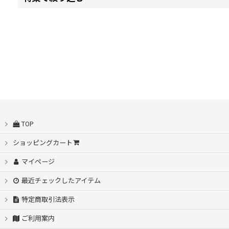
並び順
:
自動開閉
シームレス桜骨
耐風設計
スライド傘
TOP
耐久撥水
ショッピングカート
55〜53cm
マイページ
最近チェックしたアイテム
60cm〜58cm
特定商取引法表示
65cm
ご利用案内