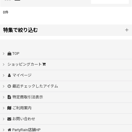
閉じる
0
件
表示数
:
特集で絞り込む
並び順
:
自動開閉
TOP
絞り込む
シームレス桜骨
ショッピングカート
マイページ
耐風設計
最近チェックしたアイテム
スライド傘
特定商取引法表示
耐久撥水
ご利用案内
お問い合わせ
55〜53cm
PartyRain店舗HP