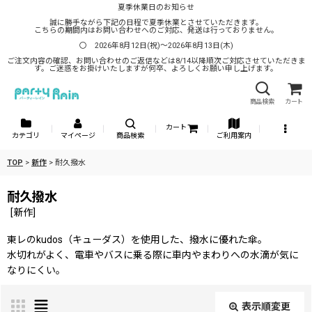
夏季休業日のお知らせ
誠に勝手ながら下記の日程で夏季休業とさせていただきます。
こちらの期間内はお問い合わせへのご対応、発送は行っておりません。
〇 2026年8月12日(祝)～2026年8月13日(木)
ご注文内容の確認、お問い合わせのご返信などは8/14以降順次ご対応させていただきま
す。ご迷惑をお掛けいたしますが何卒、よろしくお願い申し上げます。
商品検索
カート
カート
カテゴリ
マイページ
商品検索
ご利用案内
TOP
>
新作
>
耐久撥水
耐久撥水
[
新作
]
東レのkudos（キューダス）を使用した、撥水に優れた傘。
水切れがよく、電車やバスに乗る際に車内やまわりへの水滴が気に
なりにくい。
表示順変更