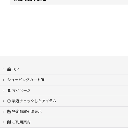
並び順
:
自動開閉
シームレス桜骨
耐風設計
スライド傘
TOP
耐久撥水
ショッピングカート
55〜53cm
マイページ
最近チェックしたアイテム
60cm〜58cm
特定商取引法表示
65cm
ご利用案内