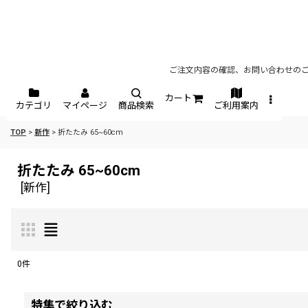
ご注文内容の確認、お問い合わせのご
カート
カテゴリ
マイページ
商品検索
ご利用案内
TOP
>
新作
>
折たたみ 65~60cm
折たたみ 65~60cm
[
新作
]
0
件
表示数
:
特集で絞り込む