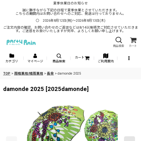
夏季休業日のお知らせ
誠に勝手ながら下記の日程で夏季休業とさせていただきます。
こちらの期間内はお問い合わせへのご対応、発送は行っておりません。
〇 2026年8月12日(祝)～2026年8月13日(木)
ご注文内容の確認、お問い合わせのご返信などは8/14以降順次ご対応させていただきま
す。ご迷惑をお掛けいたしますが何卒、よろしくお願い申し上げます。
商品検索
カート
カート
カテゴリ
マイページ
商品検索
ご利用案内
TOP
>
雨晴兼用/晴雨兼用
>
長傘
>
damonde 2025
damonde 2025
[
2025damonde
]