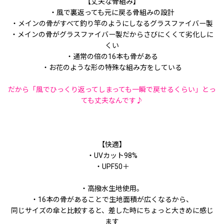
【丈夫な骨組み】
・風で裏返っても元に戻る骨組みの設計
・メインの骨がすべて釣り竿のようにしなるグラスファイバー製
・メインの骨がグラスファイバー製だからさびにくくて劣化しに
くい
・通常の倍の16本も骨がある
・お花のような形の特殊な組み方をしている
だから「風でひっくり返ってしまっても一瞬で戻せるくらい」とっ
ても丈夫なんです♪
【快適】
・UVカット98%
・UPF50＋
・高撥水生地使用。
・16本の骨があることで生地面積が広くなるから、
同じサイズの傘と比較すると、差した時にちょっと大きめに感じ
ます