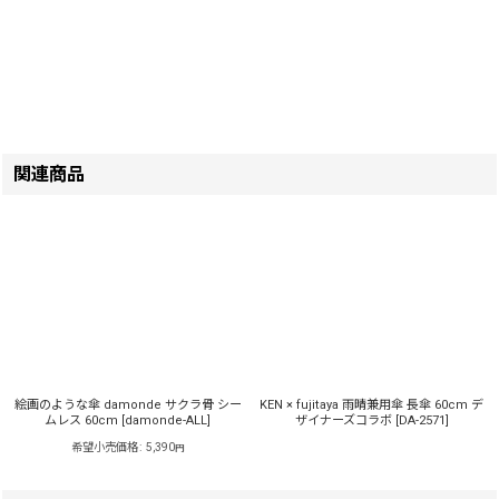
関連商品
絵画のような傘 damonde サクラ骨 シー
KEN × fujitaya 雨晴兼用傘 長傘 60cm デ
ムレス 60cm
[
damonde-ALL
]
ザイナーズコラボ
[
DA-2571
]
希望小売価格
:
5,390
円