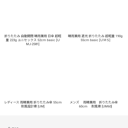
折りたたみ 自動開閉 晴雨兼用 日傘 超軽
晴雨兼用 遮光 折りたたみ 超軽量 190g
量 223g ユニセックス 52cm basic
[
Ｕ
55cm basic
[
ＵＭＳ
]
MJ-2581
]
レディース 雨晴兼用 折りたたみ傘 55cm
メンズ 雨晴兼用 折りたたみ傘
耐風設計骨
[
UM
]
60cm 耐風骨
[
UM60
]