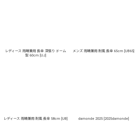
レディース 雨晴兼用 長傘 深張り ドーム
メンズ 雨晴兼用 耐風 長傘 65cm
[
UB65
]
型 60cm
[
UJ
]
レディース 雨晴兼用 耐風 長傘 58cm
[
UB
]
damonde 2025
[
2025damonde
]