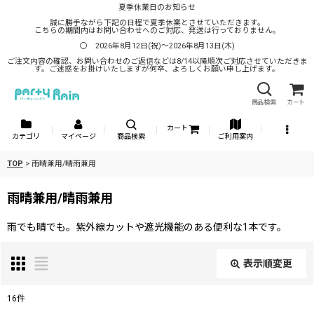
夏季休業日のお知らせ
誠に勝手ながら下記の日程で夏季休業とさせていただきます。
こちらの期間内はお問い合わせへのご対応、発送は行っておりません。
〇 2026年8月12日(祝)～2026年8月13日(木)
ご注文内容の確認、お問い合わせのご返信などは8/14以降順次ご対応させていただきま
す。ご迷惑をお掛けいたしますが何卒、よろしくお願い申し上げます。
商品検索
カート
カート
カテゴリ
マイページ
商品検索
ご利用案内
TOP
>
雨晴兼用/晴雨兼用
雨晴兼用/晴雨兼用
雨でも晴でも。紫外線カットや遮光機能のある便利な1本です。
表示順変更
閉じる
16
件