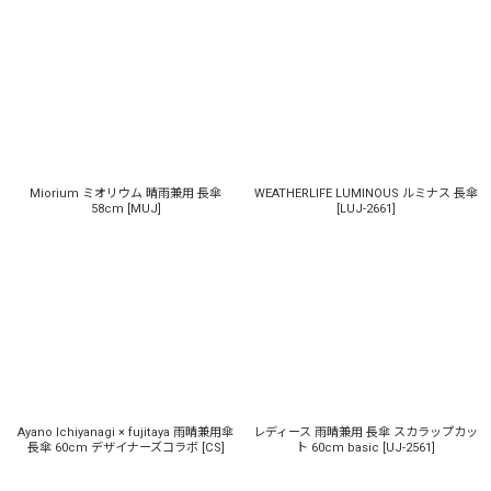
サブカテゴリ
:
表示数
:
並び順
:
Miorium ミオリウム 晴雨兼用 長傘
WEATHERLIFE LUMINOUS ルミナス 長傘
58cm
[
MUJ
]
[
LUJ-2661
]
絞り込む
Ayano Ichiyanagi × fujitaya 雨晴兼用傘
レディース 雨晴兼用 長傘 スカラップカッ
長傘 60cm デザイナーズコラボ
[
CS
]
ト 60cm basic
[
UJ-2561
]