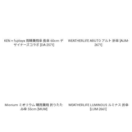
KEN × fujitaya 雨晴兼用傘 長傘 60cm デ
WEATHERLIFE ARUTO アルト 折傘
[
AUM-
ザイナーズコラボ
[
DA-2571
]
2671
]
Miorium ミオリウム 晴雨兼用 折りたた
WEATHERLIFE LUMINOUS ルミナス 折傘
み傘 55cm
[
MUM
]
[
LUM-2661
]