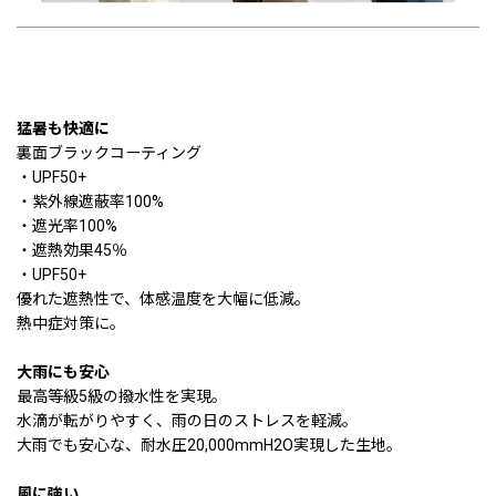
猛暑も快適に
裏面ブラックコーティング
・UPF50+
・紫外線遮蔽率100%
・遮光率100%
・遮熱効果45％
・UPF50+
優れた遮熱性で、体感温度を大幅に低減。
熱中症対策に。
大雨にも安心
最高等級5級の撥水性を実現。
水滴が転がりやすく、雨の日のストレスを軽減。
大雨でも安心な、耐水圧20,000mmH2O実現した生地。
風に強い