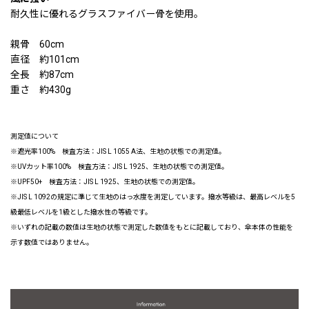
耐久性に優れるグラスファイバー骨を使用。
親骨 60cm
直径 約101cm
全長 約87cm
重さ 約430g
測定値について
※遮光率100% 検査方法：JIS L 1055 A法、生地の状態での測定値。
※UVカット率100% 検査方法：JIS L 1925、生地の状態での測定値。
※UPF50+ 検査方法：JIS L 1925、生地の状態での測定値。
※JIS L 1092の規定に準じて生地のはっ水度を測定しています。撥水等級は、最高レベルを5
級最低レベルを1級とした撥水性の等級です。
※いずれの記載の数値は生地の状態で測定した数値をもとに記載しており、傘本体の性能を
示す数値ではありません。