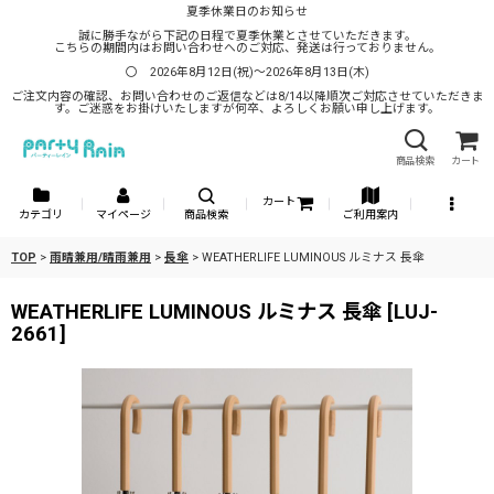
夏季休業日のお知らせ
誠に勝手ながら下記の日程で夏季休業とさせていただきます。
こちらの期間内はお問い合わせへのご対応、発送は行っておりません。
〇 2026年8月12日(祝)～2026年8月13日(木)
ご注文内容の確認、お問い合わせのご返信などは8/14以降順次ご対応させていただきま
す。ご迷惑をお掛けいたしますが何卒、よろしくお願い申し上げます。
商品検索
カート
カート
カテゴリ
マイページ
商品検索
ご利用案内
TOP
>
雨晴兼用/晴雨兼用
>
長傘
>
WEATHERLIFE LUMINOUS ルミナス 長傘
WEATHERLIFE LUMINOUS ルミナス 長傘
[
LUJ-
2661
]