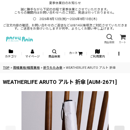
夏季休業日のお知らせ
誠に勝手ながら下記の日程で夏季休業とさせていただきます。
こちらの期間内はお問い合わせへのご対応、発送は行っておりません。
〇 2026年8月12日(祝)～2026年8月13日(木)
ご注文内容の確認、お問い合わせのご返信などは8/14以降順次ご対応させていただきま
す。ご迷惑をお掛けいたしますが何卒、よろしくお願い申し上げます。
商品検索
カート
カート
カテゴリ
マイページ
商品検索
ご利用案内
TOP
>
雨晴兼用/晴雨兼用
>
折りたたみ傘
>
WEATHERLIFE ARUTO アルト 折傘
WEATHERLIFE ARUTO アルト 折傘
[
AUM-2671
]