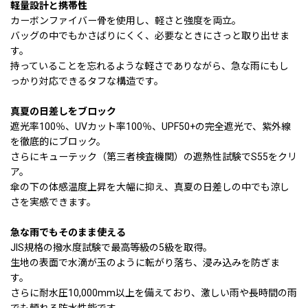
軽量設計と携帯性
カーボンファイバー骨を使用し、軽さと強度を両立。
バッグの中でもかさばりにくく、必要なときにさっと取り出せま
す。
持っていることを忘れるような軽さでありながら、急な雨にもし
っかり対応できるタフな構造です。
真夏の日差しをブロック
遮光率100％、UVカット率100％、UPF50+の完全遮光で、紫外線
を徹底的にブロック。
さらにキューテック（第三者検査機関）の遮熱性試験でS55をクリ
ア。
傘の下の体感温度上昇を大幅に抑え、真夏の日差しの中でも涼し
さを実感できます。
急な雨でもそのまま使える
JIS規格の撥水度試験で最高等級の5級を取得。
生地の表面で水滴が玉のように転がり落ち、浸み込みを防ぎま
す。
さらに耐水圧10,000mm以上を備えており、激しい雨や長時間の雨