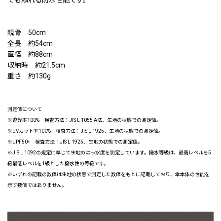
でも頼れる防水性能です。
親骨 50cm
全長 約54cm
直径 約88cm
収納時 約21.5cm
重さ 約130g
測定値について
※遮光率100% 検査方法：JIS L 1055 A法、生地の状態での測定値。
※UVカット率100% 検査方法：JIS L 1925、生地の状態での測定値。
※UPF50+ 検査方法：JIS L 1925、生地の状態での測定値。
※JIS L 1092の規定に準じて生地のはっ水度を測定しています。撥水等級は、最高レベルを5
級最低レベルを1級とした撥水性の等級です。
※いずれの記載の数値は生地の状態で測定した数値をもとに記載しており、傘本体の性能を
示す数値ではありません。