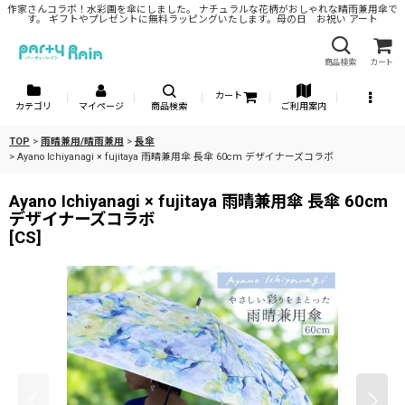
作家さんコラボ！水彩画を傘にしました。 ナチュラルな花柄がおしゃれな晴雨兼用傘で
す。 ギフトやプレゼントに無料ラッピングいたします。母の日 お祝い アート
商品検索
カート
カート
カテゴリ
マイページ
商品検索
ご利用案内
TOP
>
雨晴兼用/晴雨兼用
>
長傘
>
Ayano Ichiyanagi × fujitaya 雨晴兼用傘 長傘 60cm デザイナーズコラボ
Ayano Ichiyanagi × fujitaya 雨晴兼用傘 長傘 60cm
デザイナーズコラボ
[
CS
]