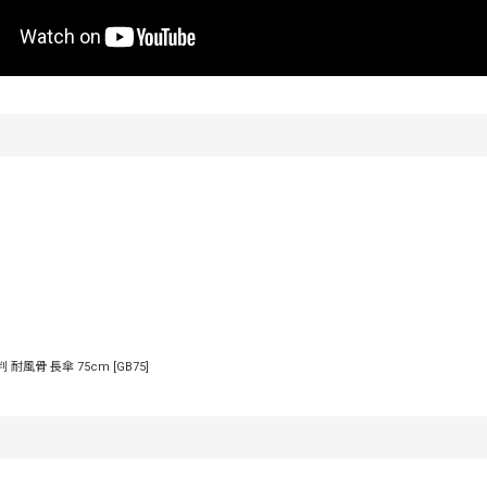
判 耐風骨 長傘 75cm
[
GB75
]