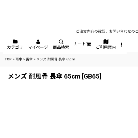
ご注文内容の確認、お問い合わせのご
カート
カテゴリ
マイページ
商品検索
ご利用案内
TOP
>
雨傘
>
長傘
>
メンズ 耐風骨 長傘 65cm
メンズ 耐風骨 長傘 65cm
[
GB65
]