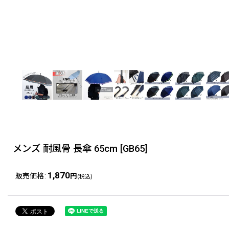
メンズ 耐風骨 長傘 65cm
[
GB65
]
1,870
販売価格
:
円
(税込)