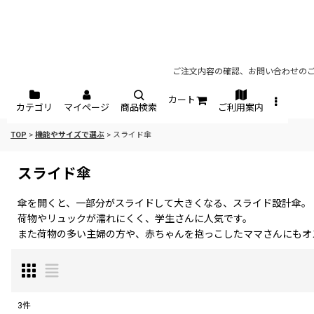
ご注文内容の確認、お問い合わせのご
カート
カテゴリ
マイページ
商品検索
ご利用案内
TOP
>
機能やサイズで選ぶ
>
スライド傘
スライド傘
傘を開くと、一部分がスライドして大きくなる、スライド設計傘。
荷物やリュックが濡れにくく、学生さんに人気です。
また荷物の多い主婦の方や、赤ちゃんを抱っこしたママさんにもオ
3
件