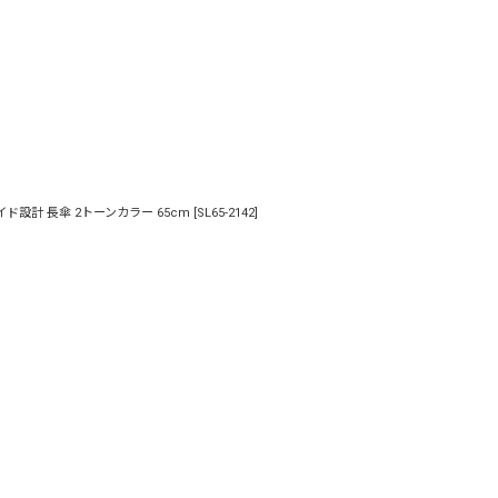
ド設計 長傘 2トーンカラー 65cm
[
SL65-2142
]