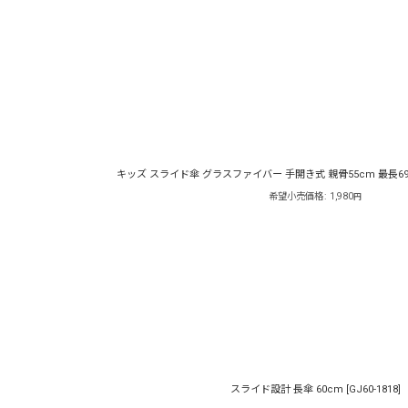
表示数
:
並び順
:
キッズ スライド傘 グラスファイバー 手開き式 親骨55cm 最長6
希望小売価格
:
1,980
円
スライド設計 長傘 60cm
[
GJ60-1818
]