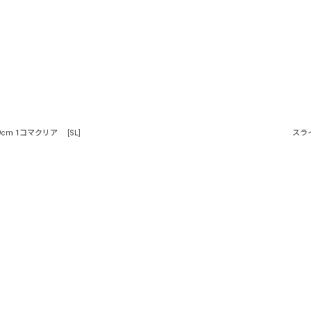
絞り込む
9cm 1コマクリア
[
SL
]
スライ