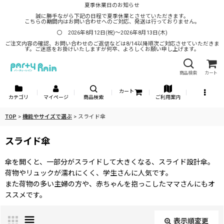
夏季休業日のお知らせ
誠に勝手ながら下記の日程で夏季休業とさせていただきます。
こちらの期間内はお問い合わせへのご対応、発送は行っておりません。
〇 2026年8月12日(祝)～2026年8月13日(木)
ご注文内容の確認、お問い合わせのご返信などは8/14以降順次ご対応させていただきま
す。ご迷惑をお掛けいたしますが何卒、よろしくお願い申し上げます。
商品検索
カート
カート
カテゴリ
マイページ
商品検索
ご利用案内
TOP
>
機能やサイズで選ぶ
>
スライド傘
スライド傘
傘を開くと、一部分がスライドして大きくなる、スライド設計傘。
荷物やリュックが濡れにくく、学生さんに人気です。
また荷物の多い主婦の方や、赤ちゃんを抱っこしたママさんにもオ
ススメです。
表示順変更