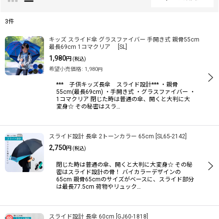
閉じる
3
件
表示数
:
キッズ スライド傘 グラスファイバー 手開き式 親骨55cm
最長69cm 1コマクリア
[
SL
]
1,980
円
(税込)
並び順
:
希望小売価格
:
1,980
円
*** 子供キッズ長傘 スライド設計*** ・親骨
55cm(最長69cm) ・手開き式 ・グラスファイバー ・
絞り込む
1コマクリア 閉じた時は普通の傘、開くと大判に大
変身☆ その秘密はスラ…
スライド設計 長傘 2トーンカラー 65cm
[
SL65-2142
]
2,750
円
(税込)
閉じた時は普通の傘、開くと大判に大変身☆ その秘
密はスライド設計の骨！ バイカラーデザインの
65cm 親骨65cmのサイズがベースに、スライド部分
は最長77.5cm 荷物やリュック…
スライド設計 長傘 60cm
[
GJ60-1818
]