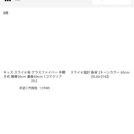
閉じる
3
件
表示数
:
並び順
:
絞り込む
キッズ スライド傘 グラスファイバー 手開
スライド設計 長傘 2トーンカラー 65cm
き式 親骨55cm 最長69cm 1コマクリア
[
SL65-2142
]
[
SL
]
希望小売価格
:
1,980
円