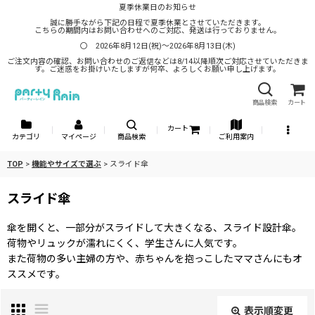
夏季休業日のお知らせ
誠に勝手ながら下記の日程で夏季休業とさせていただきます。
こちらの期間内はお問い合わせへのご対応、発送は行っておりません。
〇 2026年8月12日(祝)～2026年8月13日(木)
ご注文内容の確認、お問い合わせのご返信などは8/14以降順次ご対応させていただきま
す。ご迷惑をお掛けいたしますが何卒、よろしくお願い申し上げます。
商品検索
カート
カート
カテゴリ
マイページ
商品検索
ご利用案内
TOP
>
機能やサイズで選ぶ
>
スライド傘
スライド傘
傘を開くと、一部分がスライドして大きくなる、スライド設計傘。
荷物やリュックが濡れにくく、学生さんに人気です。
また荷物の多い主婦の方や、赤ちゃんを抱っこしたママさんにもオ
ススメです。
表示順変更