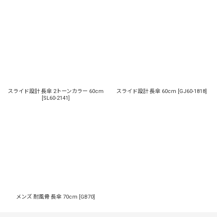
スライド設計 長傘 2トーンカラー 60cm
スライド設計 長傘 60cm
[
GJ60-1818
]
[
SL60-2141
]
メンズ 耐風骨 長傘 70cm
[
GB70
]