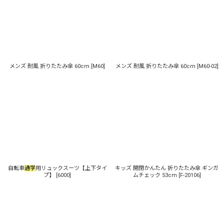
メンズ 耐風 折りたたみ傘 60cm
[
M60
]
メンズ 耐風 折りたたみ傘 60cm
[
M60-02
]
自転車
通学
用リュックスーツ【上下タイ
キッズ 開閉かんたん 折りたたみ傘 ギンガ
プ】
[
6000
]
ムチェック 53cm
[
F-20106
]