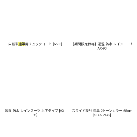
表示数
:
並び順
:
自転車
通学
用リュックコート
[
6500
]
【期間限定価格】透湿 防水 レインコート
絞り込む
[
AX-90
]
透湿 防水 レインスーツ 上下タイプ
[
AX-
スライド設計 長傘 2トーンカラー 65cm
95
]
[
SL65-2142
]