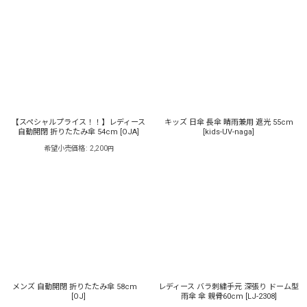
【スペシャルプライス！！】レディース
キッズ 日傘 長傘 晴雨兼用 遮光 55cm
自動開閉 折りたたみ傘 54cm
[
OJA
]
[
kids-UV-naga
]
希望小売価格
:
2,200
円
メンズ 自動開閉 折りたたみ傘 58cm
レディース バラ刺繍手元 深張り ドーム型
[
OJ
]
雨傘 傘 親骨60cm
[
LJ-2308
]