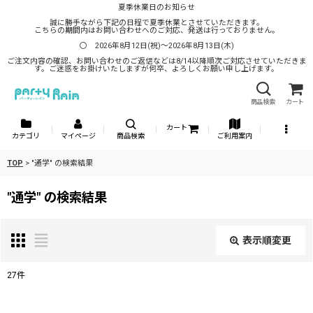
夏季休業日のお知らせ
誠に勝手ながら下記の日程で夏季休業とさせていただきます。
こちらの期間内はお問い合わせへのご対応、発送は行っておりません。
〇 2026年8月12日(祝)～2026年8月13日(木)
ご注文内容の確認、お問い合わせのご返信などは8/14以降順次ご対応させていただきま
す。ご迷惑をお掛けいたしますが何卒、よろしくお願い申し上げます。
商品検索
カート
カート
カテゴリ
マイページ
商品検索
ご利用案内
TOP
>
"通学"
の
検索結果
"通学"
の
検索結果
表示順変更
閉じる
27
件
商品検索
: