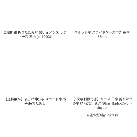
自動開閉 折りたたみ傘 55cm メンズ レデ
スルット傘 スライドケース付き 長傘
ィース 無地
[
oj-12003
]
65cm
【送料無料】後ろが伸びる スライド傘 親
【1文字刺繍付き】キッズ 日傘 折りたた
子deおためし
み傘 晴雨兼用 遮光 50cm
[
kids-UV-ori-
sisyuu
]
希望小売価格
:
2,420
円