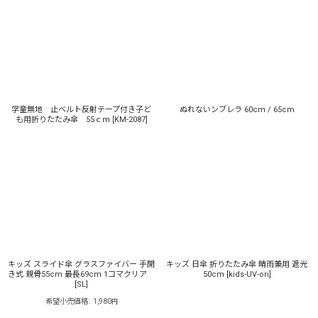
学童無地 止ベルト反射テープ付き子ど
ぬれないンブレラ 60cm / 65cm
も用折りたたみ傘 55ｃｍ
[
KM-2087
]
キッズ スライド傘 グラスファイバー 手開
キッズ 日傘 折りたたみ傘 晴雨兼用 遮光
き式 親骨55cm 最長69cm 1コマクリア
50cm
[
kids-UV-ori
]
[
SL
]
希望小売価格
:
1,980
円