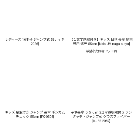
レディース 16本骨 ジャンプ式 58cm
[
T-
【１文字刺繍付き】キッズ 日傘 長傘 晴雨
2026
]
兼用 遮光 55cm
[
kids-UV-naga-sisyu
]
希望小売価格
:
2,200
円
キッズ 星窓付き ジャンプ 長傘 ギンガム
子供長傘 ５５ｃｍ 2コマ透明窓付き ワン
チェック 55cm
[
FK-0306
]
タッチ・ジャンプ式 グラスファイバー
[
KJ55-2087
]