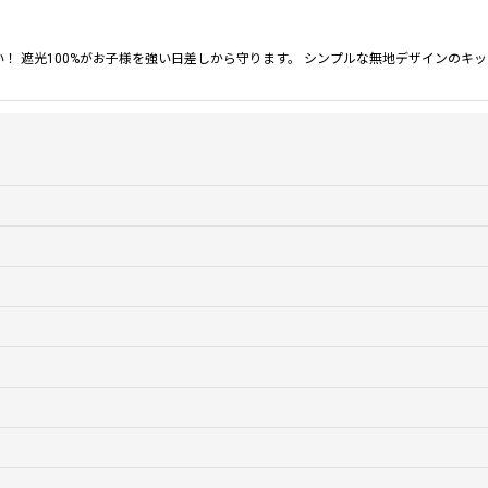
ない！ 遮光100%がお子様を強い日差しから守ります。 シンプルな無地デザインのキ