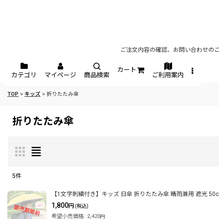
ご注文内容の確認、お問い合わせのご
カート
カテゴリ
マイページ
商品検索
ご利用案内
TOP
>
キッズ
>
折りたたみ傘
折りたたみ傘
5
件
表示数
:
【1文字刺繍付き】キッズ 日傘 折りたたみ傘 晴雨兼用 遮光 50
1,800
円
(税込)
希望小売価格
:
2,420
円