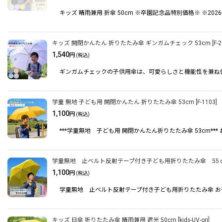
並び順
:
キッズ 晴雨兼用 折傘 50cm ※卒園記念品特別価格※ ※2
キッズ 開閉かんたん 折りたたみ傘 ギンガムチェック 53cm
[
F-
1,540
円
(税込)
ギンガムチェックの子供用傘は、可愛らしさと機能性を兼ね
学童 無地 子ども用 開閉かんたん 折りたたみ傘 53cm
[
F-1103
]
1,100
円
(税込)
***学童無地 子ども用 開閉かんたん折りたたみ傘 53c
学童無地 止ベルト反射テープ付き子ども用折りたたみ傘 55
1,100
円
(税込)
学童無地 止ベルト反射テープ付き子ども用折りたたみ傘 
キッズ 日傘 折りたたみ傘 晴雨兼用 遮光 50cm
[
kids-UV-ori
]