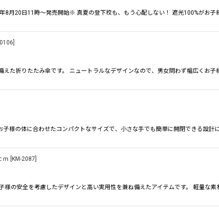
026年8月20日11時〜発売開始※ 真夏の登下校も、もう心配しない！ 遮光100%がお
絞り込む
20106
]
備えた折りたたみ傘です。 ニュートラルなデザインなので、男女問わず幅広くお子様
m*** お子様の体に合わせたコンパクトなサイズで、小さな手でも簡単に開閉できる設
ｃｍ
[
KM-2087
]
お子様の安全を考慮したデザインと高い実用性を兼ね備えたアイテムです。 軽量な素