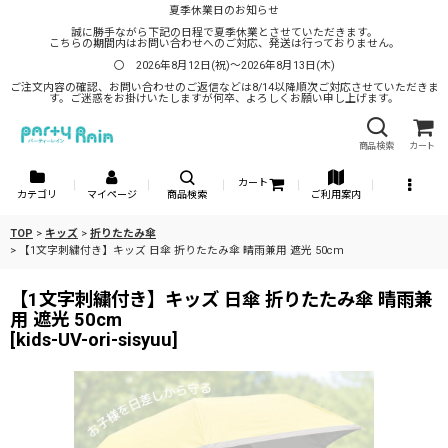
夏季休業日のお知らせ
誠に勝手ながら下記の日程で夏季休業とさせていただきます。
こちらの期間内はお問い合わせへのご対応、発送は行っておりません。
〇 2026年8月12日(祝)～2026年8月13日(木)
ご注文内容の確認、お問い合わせのご返信などは8/14以降順次ご対応させていただきま
す。ご迷惑をお掛けいたしますが何卒、よろしくお願い申し上げます。
商品検索
カート
カート
カテゴリ
マイページ
商品検索
ご利用案内
TOP
>
キッズ
>
折りたたみ傘
>
【1文字刺繍付き】キッズ 日傘 折りたたみ傘 晴雨兼用 遮光 50cm
【1文字刺繍付き】キッズ 日傘 折りたたみ傘 晴雨兼
用 遮光 50cm
[
kids-UV-ori-sisyuu
]