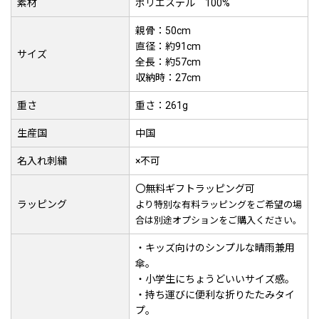
素材
ポリエステル 100%
親骨：50cm
直径：約91cm
サイズ
全長：約57cm
収納時：27cm
重さ
重さ：261g
生産国
中国
名入れ刺繍
×不可
〇無料ギフトラッピング可
ラッピング
より特別な有料ラッピングをご希望の場
合は別途オプションをご購入ください。
・キッズ向けのシンプルな晴雨兼用
傘。
・小学生にちょうどいいサイズ感。
・持ち運びに便利な折りたたみタイ
プ。