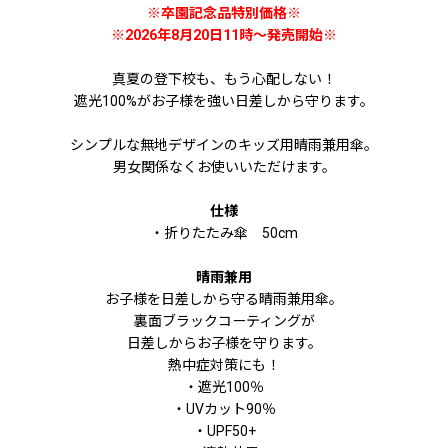
※卒園記念品特別価格※
※2026年8月20日11時〜発売開始※
真夏の登下校も、もう心配しない！
遮光100%がお子様を強い日差しから守ります。
シンプルな無地デザインのキッズ用晴雨兼用傘。
男女関係なくお使いいただけます。
仕様
・折りたたみ傘 50cm
晴雨兼用
お子様を日差しから守る晴雨兼用傘。
裏面ブラックコーティングが
日差しからお子様を守ります。
熱中症対策にも！
・遮光100％
・UVカット90％
・UPF50+