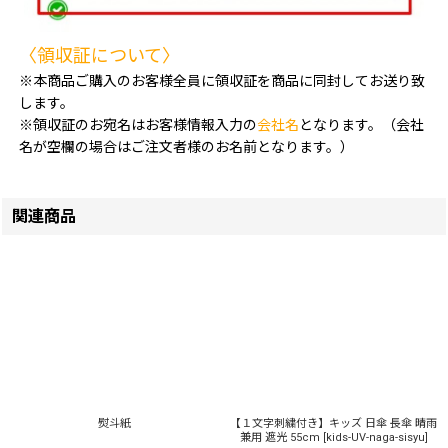
〈領収証について〉
※本商品ご購入のお客様全員に領収証を商品に同封してお送り致
します。
※領収証のお宛名はお客様情報入力の
会社名
となります。（会社
名が空欄の場合はご注文者様のお名前となります。）
関連商品
熨斗紙
【１文字刺繍付き】キッズ 日傘 長傘 晴雨
兼用 遮光 55cm
[
kids-UV-naga-sisyu
]