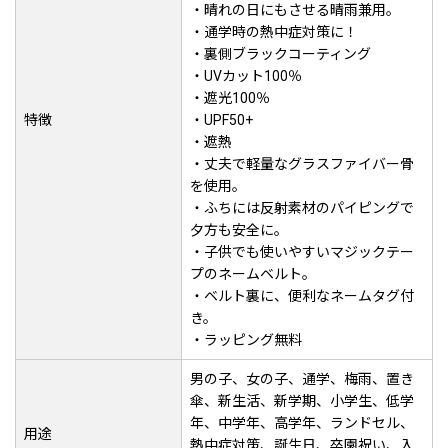
・晴れの日にもさせる晴雨兼用。
・通学時の熱中症対策に！
・裏側ブラックコーティング
・UVカット100％
・遮光100％
特徴
・UPF50+
・遮熱
・丈夫で軽量なグラスファイバー骨
を使用。
・ふちには反射素材のパイピングで
夕方も安全に。
・子供でも使いやすいマジックテー
プのネームベルト。
・ベルト裏に、便利なネームタグ付
き。
・ラッピング無料
男の子、女の子、通学、梅雨、置き
傘、新生活、新学期、小学生、低学
年、中学年、高学年、ランドセル、
用途
熱中症対策、誕生日、卒園祝い、入