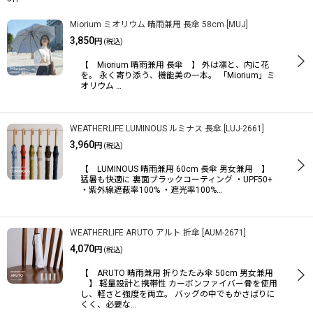
サブカテゴリ
:
Miorium ミオリウム 晴雨兼用 長傘 58cm
[
MUJ
]
3,850
円
(税込)
【 Miorium 晴雨兼用 長傘 】 外は凛と、内に花
表示数
:
を。 永く寄り添う、機能美の一本。 「Miorium」ミ
オリウム …
並び順
:
WEATHERLIFE LUMINOUS ルミナス 長傘
[
LUJ-2661
]
3,960
円
(税込)
絞り込む
【 LUMINOUS 晴雨兼用 60cm 長傘 男女兼用 】
猛暑も快適に 裏面ブラックコーティング ・UPF50+
・紫外線遮蔽率100% ・遮光率100%…
WEATHERLIFE ARUTO アルト 折傘
[
AUM-2671
]
4,070
円
(税込)
【 ARUTO 晴雨兼用 折りたたみ傘 50cm 男女兼用
】 軽量設計と携帯性 カーボンファイバー骨を使用
し、軽さと強度を両立。 バッグの中でもかさばりに
くく、必要な…