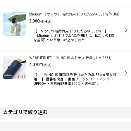
Miorium ミオリウム 晴雨兼用 折りたたみ傘 55cm
[
MUM
]
3,960
円
(税込)
【 Miorium 晴雨兼用 折りたたみ傘 55cm 】
「Miorium」ミオリウム ”傘を開けば、私だけの特別
な空間” という思いが込められた…
WEATHERLIFE LUMINOUS ルミナス 折傘
[
LUM-2661
]
4,070
円
(税込)
【 LUMINOUS 晴雨兼用 折りたたみ傘 55cm 男女兼
用 】 猛暑も快適に 裏面ブラックコーティング ・
UPF50+ ・紫外線遮蔽率100% ・遮光率1…
カテゴリで絞り込む
雨晴兼用/晴雨兼用 (全商品)