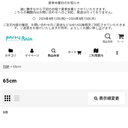
夏季休業日のお知らせ
誠に勝手ながら下記の日程で夏季休業とさせていただきます。
こちらの期間内はお問い合わせへのご対応、発送は行っておりません。
〇 2026年8月12日(祝)～2026年8月13日(木)
ご注文内容の確認、お問い合わせのご返信などは8/14以降順次ご対応させていただきま
す。ご迷惑をお掛けいたしますが何卒、よろしくお願い申し上げます。
商品検索
カート
カート
カテゴリ
マイページ
商品検索
ご利用案内
TOP
>
65cm
65cm
表示順変更
閉じる
9
件
表示数
: