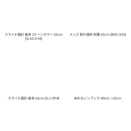
スライド設計 長傘 2トーンカラー 65cm
メンズ 耐久撥水 耐風 65cm
[
A65-1623
]
[
SL65-2142
]
スライド設計 長傘 65cm
[
GJ-1818
]
ぬれないンブレラ 60cm / 65cm