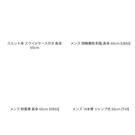
並び順
:
絞り込む
スルット傘 スライドケース付き 長傘
メンズ 雨晴兼用 耐風 長傘 65cm
[
UB65
]
65cm
メンズ 耐風骨 長傘 65cm
[
GB65
]
メンズ 16本骨 ジャンプ式 65cm
[
T65
]