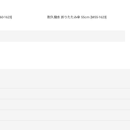
60-1623
]
耐久撥水 折りたたみ傘 55cm
[
M55-1623
]