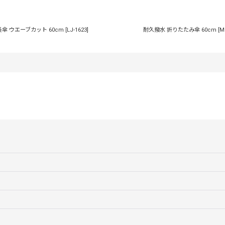
長傘 ウエーブカット 60cm
[
LJ-1623
]
耐久撥水 折りたたみ傘 60cm
[
M