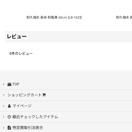
耐久撥水 長傘 耐風骨 60cm
[
LB-1623
]
耐久撥水 
レビュー
0
件のレビュー
TOP
ショッピングカート
マイページ
最近チェックしたアイテム
特定商取引法表示