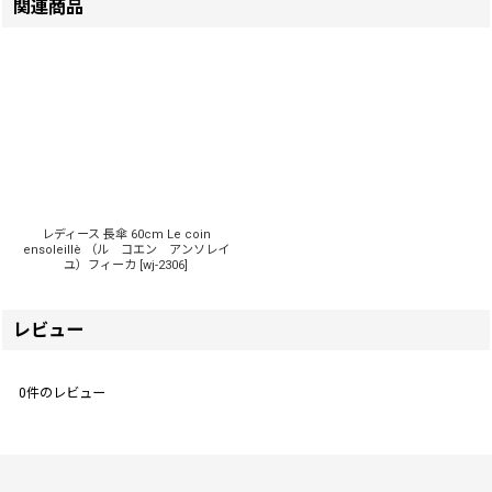
関連商品
レディース 長傘 60cm Le coin
ensoleillè （ル コエン アンソレイ
ユ）フィーカ
[
wj-2306
]
レビュー
0
件のレビュー