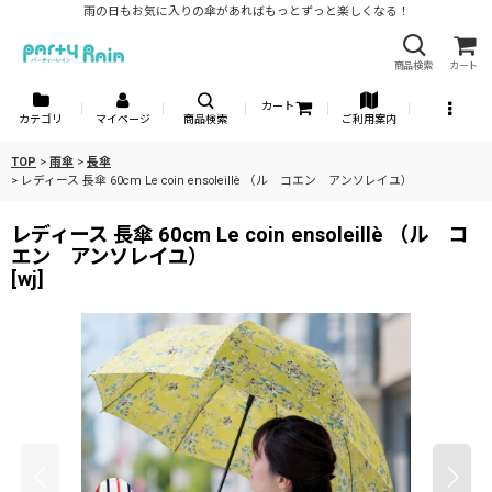
雨の日もお気に入りの傘があればもっとずっと楽しくなる！
商品検索
カート
カート
カテゴリ
マイページ
商品検索
ご利用案内
TOP
>
雨傘
>
長傘
>
レディース 長傘 60cm Le coin ensoleillè （ル コエン アンソレイユ）
レディース 長傘 60cm Le coin ensoleillè （ル コ
エン アンソレイユ）
[
wj
]