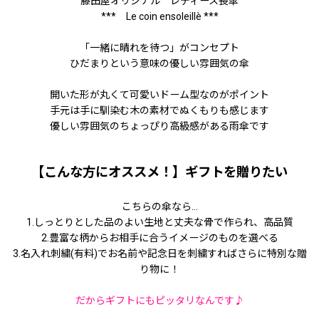
藤田屋オリジナル レディース長傘
*** Le coin ensoleillè ***
「一緒に晴れを待つ」がコンセプト
ひだまりという意味の優しい雰囲気の傘
開いた形が丸くて可愛いドーム型なのがポイント
手元は手に馴染む木の素材でぬくもりも感じます
優しい雰囲気のちょっぴり高級感がある雨傘です
【こんな方にオススメ！】ギフトを贈りたい
こちらの傘なら...
1.しっとりとした品のよい生地と丈夫な骨で作られ、高品質
2.豊富な柄からお相手に合うイメージのものを選べる
3.名入れ刺繍(有料)でお名前や記念日を刺繍すればさらに特別な贈
り物に！
だからギフトにもピッタリなんです♪