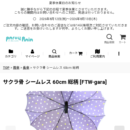
夏季休業日のお知らせ
誠に勝手ながら下記の日程で夏季休業とさせていただきます。
こちらの期間内はお問い合わせへのご対応、発送は行っておりません。
〇 2026年8月12日(祝)～2026年8月13日(木)
ご注文内容の確認、お問い合わせのご返信などは8/14以降順次ご対応させていただきま
す。ご迷惑をお掛けいたしますが何卒、よろしくお願い申し上げます。
商品検索
カート
カート
カテゴリ
マイページ
商品検索
ご利用案内
TOP
>
雨傘
>
長傘
>
サクラ骨 シームレス 60cm 総柄
サクラ骨 シームレス 60cm 総柄
[
FTW-gara
]