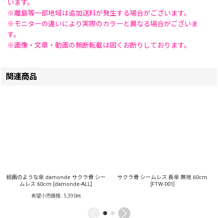
います。
※離島等一部地域は追加送料が発生する場合がございます。
※モニターの違いにより実際のカラーと異なる場合がございま
す。
※画像・文章・動画の無断転載は固くお断りしております。
関連商品
絵画のような傘 damonde サクラ骨 シー
サクラ骨 シームレス 長傘 無地 60cm
ムレス 60cm
[
damonde-ALL
]
[
FTW-001
]
希望小売価格
:
5,390
円