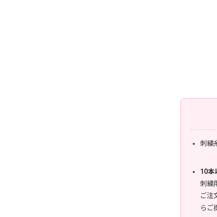
刺繍
10
刺繍
ご注
らご