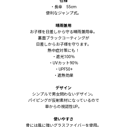
仕様
・長傘 55cm
便利なジャンプ式。
晴雨兼用
お子様を日差しから守る晴雨兼用傘。
裏面ブラックコーティングが
日差しからお子様を守ります。
熱中症対策にも！
・遮光100％
・UVカット90％
・UPF50+
・遮熱効果
デザイン
シンプルで男女問わないデザイン。
パイピングが反射素材になっているので
車からの視認性UP。
使いやすさ
骨には風に強いグラスファイバーを使用。