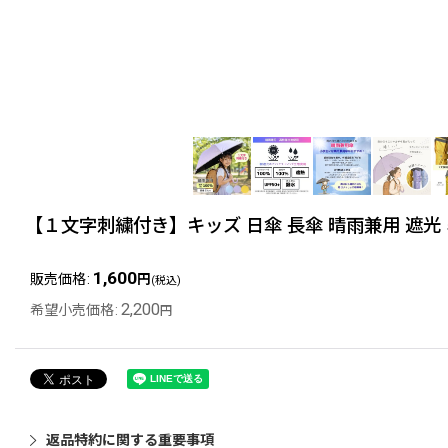
【１文字刺繍付き】キッズ 日傘 長傘 晴雨兼用 遮光 5
1,600
販売価格
:
円
(税込)
2,200
希望小売価格
:
円
返品特約に関する重要事項