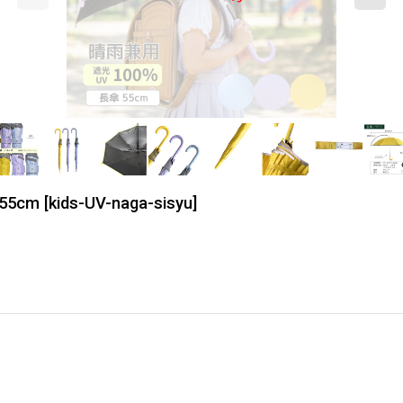
5cm
[
kids-UV-naga-sisyu
]