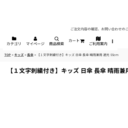
ご注文内容の確認、お問い合わせのご
カート
カテゴリ
マイページ
商品検索
ご利用案内
TOP
>
キッズ
>
長傘
>
【１文字刺繍付き】キッズ 日傘 長傘 晴雨兼用 遮光 55cm
【１文字刺繍付き】キッズ 日傘 長傘 晴雨兼用 