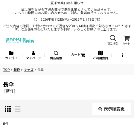
夏季休業日のお知らせ
誠に勝手ながら下記の日程で夏季休業とさせていただきます。
こちらの期間内はお問い合わせへのご対応、発送は行っておりません。
〇 2026年8月12日(祝)～2026年8月13日(木)
ご注文内容の確認、お問い合わせのご返信などは8/14以降順次ご対応させていただきま
す。ご迷惑をお掛けいたしますが何卒、よろしくお願い申し上げます。
商品検索
カート
カート
カテゴリ
マイページ
商品検索
ご利用案内
TOP
>
新作
>
キッズ
>
長傘
長傘
[
新作
]
表示順変更
閉じる
0
件
表示数
: