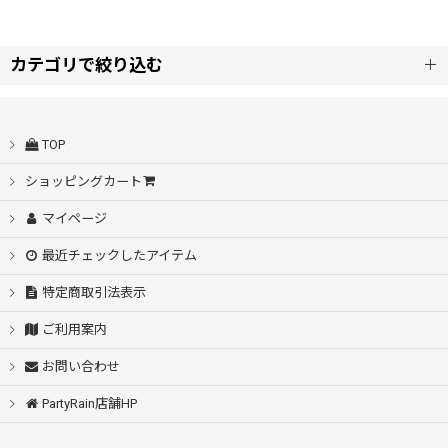
並び順
:
カテゴリで絞り込む
キッズ (全商品)
絞り込む
TOP
長傘
ショッピングカート
マイページ
折りたたみ傘
最近チェックしたアイテム
特定商取引法表示
ご利用案内
お問い合わせ
PartyRain店舗HP