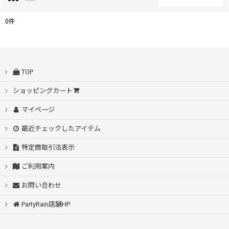
閉じる
0
件
表示数
:
並び順
:
TOP
ショッピングカート
絞り込む
マイページ
最近チェックしたアイテム
特定商取引法表示
ご利用案内
お問い合わせ
PartyRain店舗HP