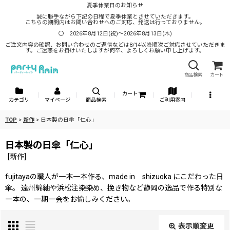
夏季休業日のお知らせ
誠に勝手ながら下記の日程で夏季休業とさせていただきます。
こちらの期間内はお問い合わせへのご対応、発送は行っておりません。
〇 2026年8月12日(祝)～2026年8月13日(木)
ご注文内容の確認、お問い合わせのご返信などは8/14以降順次ご対応させていただきま
す。ご迷惑をお掛けいたしますが何卒、よろしくお願い申し上げます。
商品検索
カート
カート
カテゴリ
マイページ
商品検索
ご利用案内
TOP
>
新作
>
日本製の日傘「仁心」
日本製の日傘「仁心」
[
新作
]
fujitayaの職人が一本一本作る、made in shizuoka にこだわった日
傘。 遠州綿紬や浜松注染染め、挽き物など静岡の逸品で作る特別な
一本の、一期一会をお愉しみください。
表示順変更