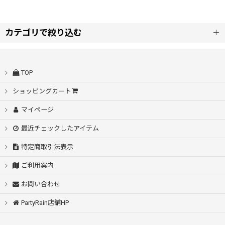
表示数
:
カテゴリで絞り込む
雨傘 (全商品)
並び順
:
TOP
長傘
ショッピングカート
絞り込む
マイページ
折りたたみ傘
最近チェックしたアイテム
特定商取引法表示
ご利用案内
お問い合わせ
PartyRain店舗HP