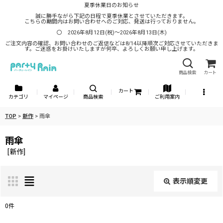
夏季休業日のお知らせ
誠に勝手ながら下記の日程で夏季休業とさせていただきます。
こちらの期間内はお問い合わせへのご対応、発送は行っておりません。
〇 2026年8月12日(祝)～2026年8月13日(木)
ご注文内容の確認、お問い合わせのご返信などは8/14以降順次ご対応させていただきま
す。ご迷惑をお掛けいたしますが何卒、よろしくお願い申し上げます。
商品検索
カート
カート
カテゴリ
マイページ
商品検索
ご利用案内
TOP
>
新作
>
雨傘
雨傘
[
新作
]
表示順変更
閉じる
0
件
サブカテゴリ
: