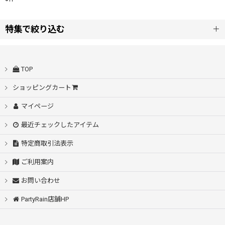
表示数
:
特集で絞り込む
並び順
:
自動開閉
TOP
絞り込む
シームレス桜骨
ショッピングカート
マイページ
耐風設計
最近チェックしたアイテム
スライド傘
特定商取引法表示
耐久撥水
ご利用案内
お問い合わせ
55〜53cm
PartyRain店舗HP
60cm〜58cm