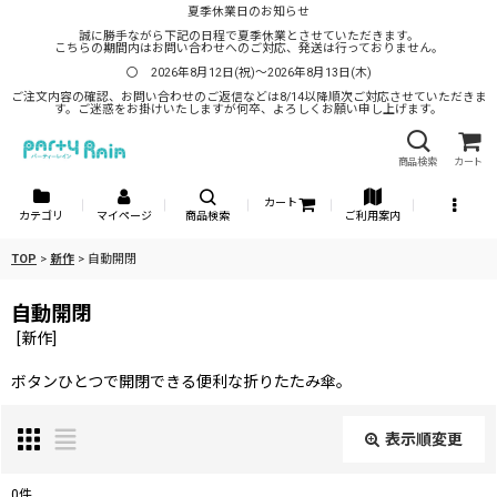
夏季休業日のお知らせ
誠に勝手ながら下記の日程で夏季休業とさせていただきます。
こちらの期間内はお問い合わせへのご対応、発送は行っておりません。
〇 2026年8月12日(祝)～2026年8月13日(木)
ご注文内容の確認、お問い合わせのご返信などは8/14以降順次ご対応させていただきま
す。ご迷惑をお掛けいたしますが何卒、よろしくお願い申し上げます。
商品検索
カート
カート
カテゴリ
マイページ
商品検索
ご利用案内
TOP
>
新作
>
自動開閉
自動開閉
[
新作
]
ボタンひとつで開閉できる便利な折りたたみ傘。
表示順変更
閉じる
0
件