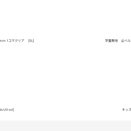
9cm 1コマクリア
[
SL
]
学童無地 止ベル
ds-UV-ori
]
キッズ