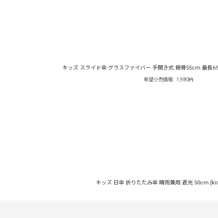
キッズ スライド傘 グラスファイバー 手開き式 親骨55cm 最長6
希望小売価格
:
1,980
円
キッズ 日傘 折りたたみ傘 晴雨兼用 遮光 50cm
[
ki