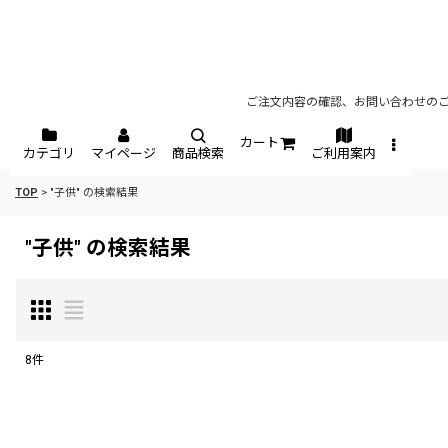
ご注文内容の確認、お問い合わせのご
カート
カテゴリ
マイページ
商品検索
ご利用案内
TOP
>
"子供"
の
検索結果
"子供"
の
検索結果
8
件
商品検索
: