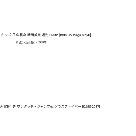
ッズ 日傘 長傘 晴雨兼用 遮光 55cm
[
kids-UV-naga-sisyu
]
希望小売価格
:
2,200
円
マ透明窓付き ワンタッチ・ジャンプ式 グラスファイバー
[
KJ55-2087
]