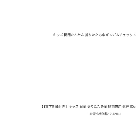
表示数
:
並び順
:
キッズ 開閉かんたん 折りたたみ傘 ギンガムチェック 5
【1文字刺繍付き】キッズ 日傘 折りたたみ傘 晴雨兼用 遮光 50
希望小売価格
:
2,420
円