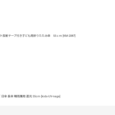
ト反射テープ付き子ども用折りたたみ傘 55ｃｍ
[
KM-2087
]
 日傘 長傘 晴雨兼用 遮光 55cm
[
kids-UV-naga
]