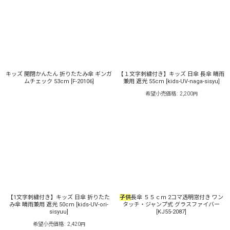
表示数
:
並び順
:
キッズ 開閉かんたん 折りたたみ傘 ギンガ
【１文字刺繍付き】キッズ 日傘 長傘 晴雨
絞り込む
ムチェック 53cm
[
F-20106
]
兼用 遮光 55cm
[
kids-UV-naga-sisyu
]
希望小売価格
:
2,200
円
【1文字刺繍付き】キッズ 日傘 折りたた
子供
長傘 ５５ｃｍ 2コマ透明窓付き ワン
み傘 晴雨兼用 遮光 50cm
[
kids-UV-ori-
タッチ・ジャンプ式 グラスファイバー
sisyuu
]
[
KJ55-2087
]
希望小売価格
:
2,420
円