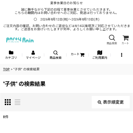
夏季休業日のお知らせ
誠に勝手ながら下記の日程で夏季休業とさせていただきます。
こちらの期間内はお問い合わせへのご対応、発送は行っておりません。
〇 2026年8月12日(祝)～2026年8月13日(木)
ご注文内容の確認、お問い合わせのご返信などは8/14以降順次ご対応させていただきま
す。ご迷惑をお掛けいたしますが何卒、よろしくお願い申し上げます。
商品検索
カート
カート
カテゴリ
マイページ
商品検索
ご利用案内
TOP
>
"子供"
の
検索結果
"子供"
の
検索結果
表示順変更
閉じる
8
件
商品検索
: