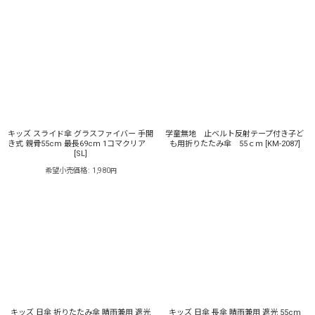
キッズ スライド傘 グラスファイバー 手開
学童無地 止ベルト反射テープ付き子ど
き式 親骨55cm 最長69cm 1コマクリア
も用折りたたみ傘 55ｃｍ
[
KM-2087
]
[
SL
]
希望小売価格
:
1,980
円
キッズ 日傘 折りたたみ傘 晴雨兼用 遮光
キッズ 日傘 長傘 晴雨兼用 遮光 55cm