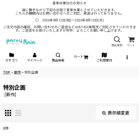
夏季休業日のお知らせ
誠に勝手ながら下記の日程で夏季休業とさせていただきます。
こちらの期間内はお問い合わせへのご対応、発送は行っておりません。
〇 2026年8月12日(祝)～2026年8月13日(木)
ご注文内容の確認、お問い合わせのご返信などは8/14以降順次ご対応させていただきま
す。ご迷惑をお掛けいたしますが何卒、よろしくお願い申し上げます。
商品検索
カート
カート
カテゴリ
マイページ
商品検索
ご利用案内
TOP
>
新作
>
特別企画
特別企画
[
新作
]
表示順変更
閉じる
0
件
表示数
: