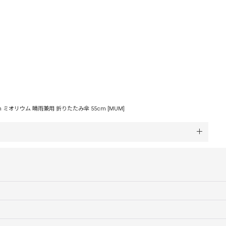
um ミオリウム 晴雨兼用 折りたたみ傘 55cm
[
MUM
]