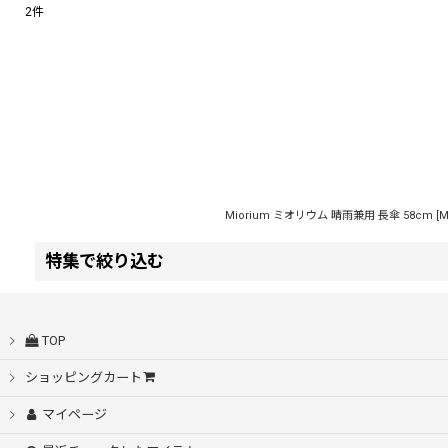
2
件
表示数
:
並び順
:
Miorium ミオリウム 晴雨兼用 長傘 58cm
[
M
特集で絞り込む
自動開閉
TOP
シームレス桜骨
ショッピングカート
マイページ
耐風設計